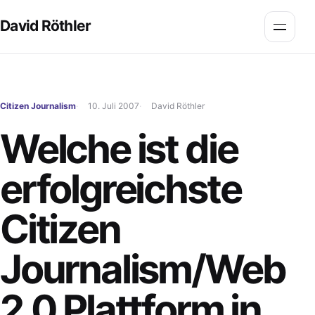
Zum Inhalt springen
David Röthler
Menü 
Citizen Journalism
10. Juli 2007
David Röthler
Welche ist die
erfolgreichste
Citizen
Journalism/Web
2.0 Plattform in