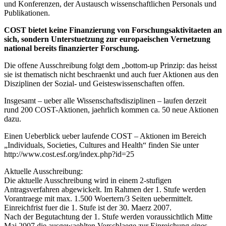
und Konferenzen, der Austausch wissenschaftlichen Personals und
Publikationen.
COST bietet keine Finanzierung von Forschungsaktivitaeten an
sich, sondern Unterstuetzung zur europaeischen Vernetzung
national bereits finanzierter Forschung.
Die offene Ausschreibung folgt dem „bottom-up Prinzip: das heisst
sie ist thematisch nicht beschraenkt und auch fuer Aktionen aus den
Disziplinen der Sozial- und Geisteswissenschaften offen.
Insgesamt – ueber alle Wissenschaftsdisziplinen – laufen derzeit
rund 200 COST-Aktionen, jaehrlich kommen ca. 50 neue Aktionen
dazu.
Einen Ueberblick ueber laufende COST – Aktionen im Bereich
„Individuals, Societies, Cultures and Health“ finden Sie unter
http://www.cost.esf.org/index.php?id=25
Aktuelle Ausschreibung:
Die aktuelle Ausschreibung wird in einem 2-stufigen
Antragsverfahren abgewickelt. Im Rahmen der 1. Stufe werden
Vorantraege mit max. 1.500 Woertern/3 Seiten uebermittelt.
Einreichfrist fuer die 1. Stufe ist der 30. Maerz 2007.
Nach der Begutachtung der 1. Stufe werden voraussichtlich Mitte
Mai 2007 die ausgewaehlten Vorschlaege zur Einreichung eines