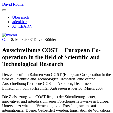
Zum
David Röthler
Inhalt
Menü
springen
öffnen
Über mich
#denkbar
AI_LEARN
Calls
8. März 2007
David Röthler
Ausschreibung COST – European Co-
operation in the field of Scientific and
Technological Research
Derzeit laeuft im Rahmen von COST (European Co-operation in the
field of Scientific and Technological Research) eine offene
Ausschreibung fuer neue COST – Aktionen, Deadline zur
Einreichung von vorlaeufigen Antraegen ist der 30. Maerz 2007.
Die Zielsetzung von COST liegt in der Stimulierung neuer,
innovativer und interdisziplinaerer Forschungsnetzwerke in Europa.
Unterstuetzt wird die Vernetzung von Forschungsteams auf
internationaler Ebene. Gefoerdert werden: transnationale Workshops